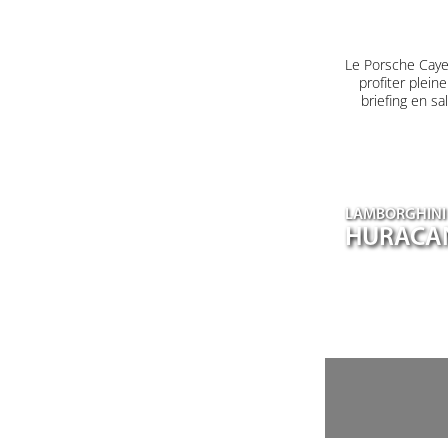
Le Porsche Caye
profiter plein
briefing en s
LAMBORGHINI
HURACA