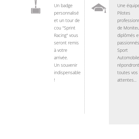
Un badge
Une équip
personnalisé
Pilotes
et un tour de
professionn
cou "Sprint
de Moniteu
Racing" vous
diplômés e
seront remis
passionnés
à votre
Sport
arrivée.
Automobil
Un souvenir
répondront
indispensable
toutes vos
!
attentes...