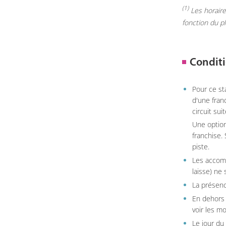
(1)
Les horaires
fonction du p
Conditi
Pour ce st
d'une fran
circuit sui
Une option
franchise.
piste.
Les accom
laisse) ne 
La présenc
En dehors 
voir les m
Le jour du