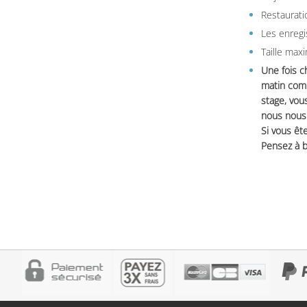
Restauratio
Les enregi
Taille max
Une fois c
matin comm
stage, vou
nous nous 
Si vous ête
Pensez à b