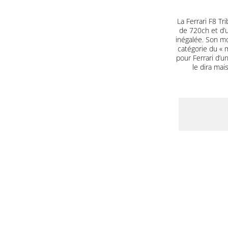
La Ferrari F8 T
de 720ch et d’u
inégalée. Son mo
catégorie du « m
pour Ferrari d’u
le dira mai