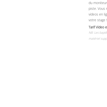
du moniteur, 
piste. Vous 
videos en li
votre stage !
Tarif Vide
NB: Les baptê
matériel supp