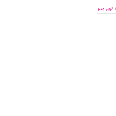
(1)
H+1h45