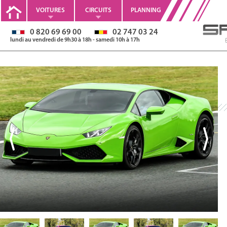
VOITURES
CIRCUITS
PLANNING
0 820 69 69 00
02 747 03 24
lundi au vendredi de 9h30 à 18h - samedi 10h à 17h