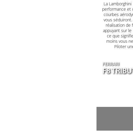
La Lamborghini H
performance et d
courbes aérodyn
vous séduiront. 
réalisation de 
appuyant sur le
ce que signifi
moins vous ne 
Piloter un
FERRARI
F8 TRIB