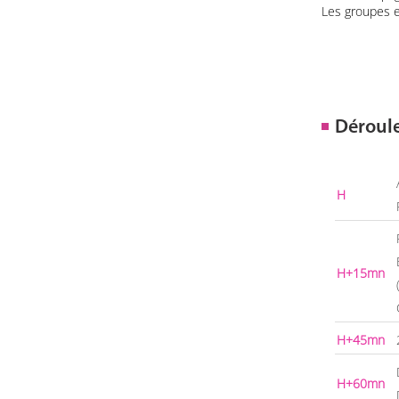
Les groupes e
Déroul
H
H+15mn
H+45mn
H+60mn