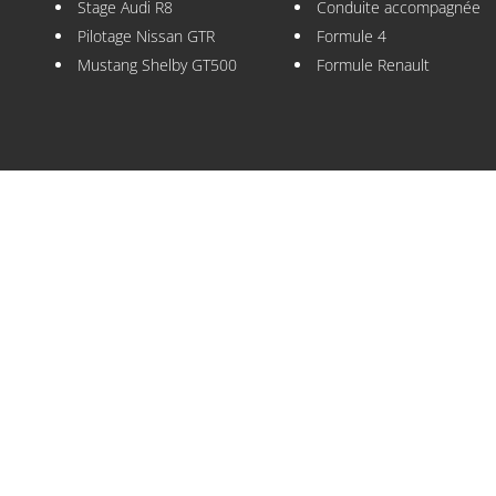
Stage Audi R8
Conduite accompagnée
Pilotage Nissan GTR
Formule 4
Mustang Shelby GT500
Formule Renault