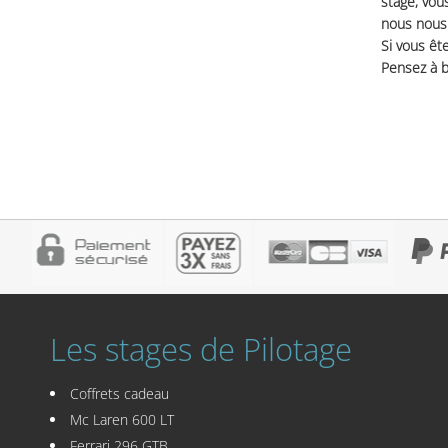
stage, vou
nous nous 
Si vous ête
Pensez à b
Les stages de Pilotage
Coffrets cadeau
Mc Laren 600 LT
Ferrari 296 GTB