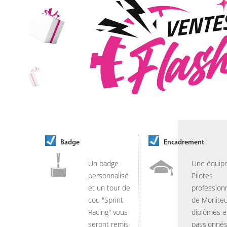
Badge
Encadrement
Un badge
Une équip
personnalisé
Pilotes
et un tour de
professionn
cou "Sprint
de Moniteu
Racing" vous
diplômés e
seront remis
passionnés