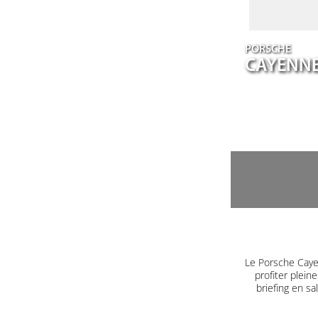
PORSCHE
CAYENN
Le Porsche Caye
profiter plein
briefing en s