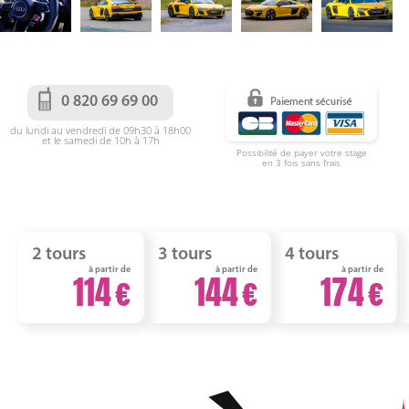
0 820 69 69 00
du lundi au vendredi de 09h30 à 18h00
et le samedi de 10h à 17h
Possibilité de payer votre stage
en 3 fois sans frais
2 tours
3 tours
4 tours
à partir de
à partir de
à partir de
114
144
174