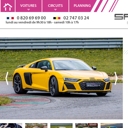
VOITURES
CIRCUITS
PLANNING
0 820 69 69 00
02 747 03 24
lundi au vendredi de 9h30 à 18h - samedi 10h à 17h