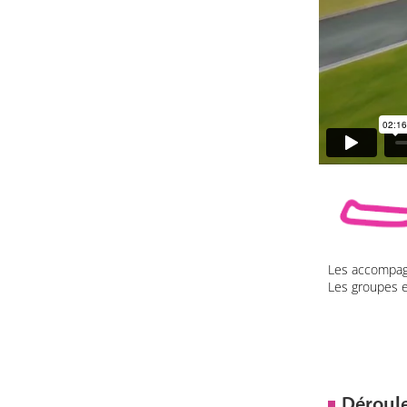
Les accompagn
Les groupes e
Déroul