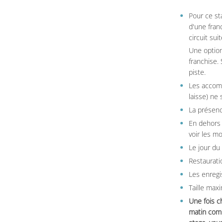
Pour ce st
d'une fran
circuit sui
Une option
franchise.
piste.
Les accom
laisse) ne 
La présenc
En dehors 
voir les m
Le jour du
Restauratio
Les enregi
Taille max
Une fois c
matin comm