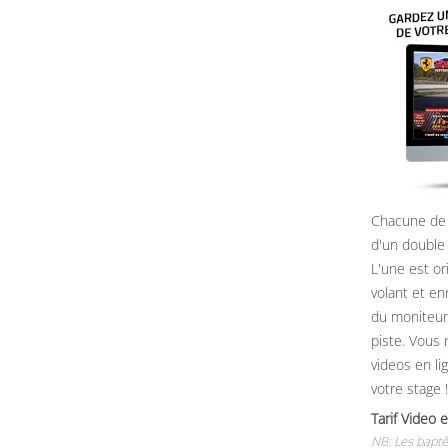
Chacune de 
d'un double
L'une est or
volant et e
du moniteur, 
piste. Vous 
videos en li
votre stage !
Tarif Vide
NB: Les baptê