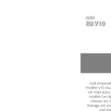
AUDI
R8 V10
Audi proposait
modèle V10 vous
sûr mais aussi
modèle l’un d
masses est e
freinage est end
transfo