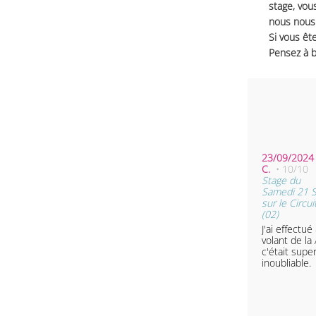
stage, vou
nous nous 
Si vous ête
Pensez à b
23/09/2024 
C.
• 10/10
Stage du
Samedi 21 
sur le Circu
(02)
J'ai effectué
volant de la
c'était sup
inoubliable.