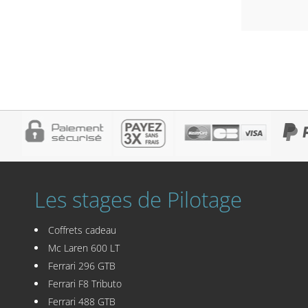
Les stages de Pilotage
Coffrets cadeau
Mc Laren 600 LT
Ferrari 296 GTB
Ferrari F8 Tributo
Ferrari 488 GTB