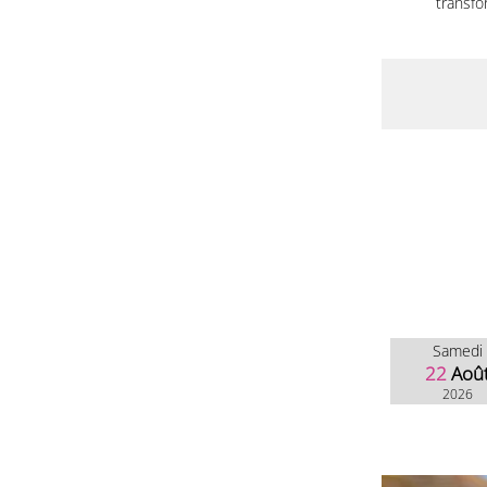
transfo
Samedi
22
Aoû
2026