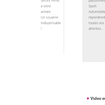
seront remis
passionnés
à votre
Sport
arrivée.
Automobil
Un souvenir
répondront
indispensable
toutes vos
!
attentes...
Video 