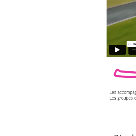
Les accompagn
Les groupes e