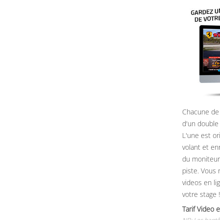
Chacune de 
d'un double
L'une est or
volant et e
du moniteur, 
piste. Vous 
videos en li
votre stage !
Tarif Vide