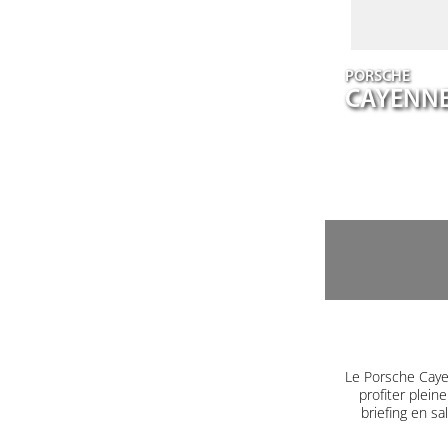
PORSCHE
CAYENN
Le Porsche Caye
profiter plein
briefing en s