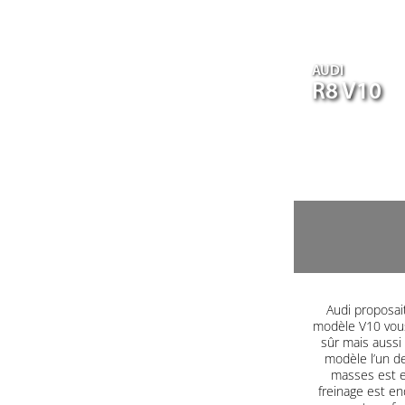
AUDI
R8 V10
Audi proposait
modèle V10 vous
sûr mais aussi
modèle l’un d
masses est e
freinage est end