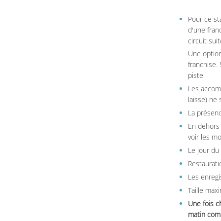
Pour ce st
d'une fran
circuit sui
Une option
franchise.
piste.
Les accom
laisse) ne 
La présenc
En dehors 
voir les m
Le jour du
Restauratio
Les enregi
Taille max
Une fois c
matin comm