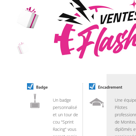
Badge
Encadrement
Un badge
Une équip
personnalisé
Pilotes
et un tour de
professionn
cou "Sprint
de Moniteu
Racing" vous
diplômés e