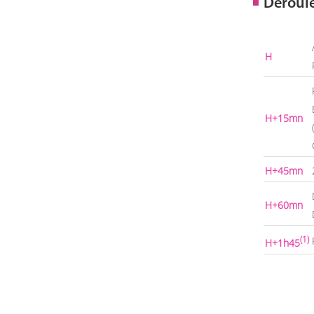
Déroul
H
H+15mn
H+45mn
H+60mn
(1)
H+1h45