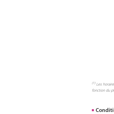
(1)
Les horaires
fonction du p
Conditi