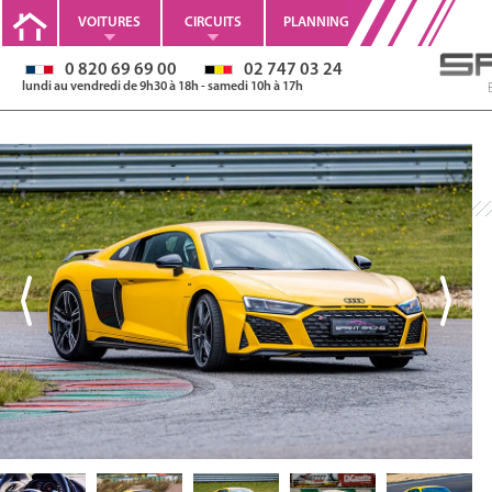
VOITURES
CIRCUITS
PLANNING
0 820 69 69 00
02 747 03 24
lundi au vendredi de 9h30 à 18h - samedi 10h à 17h