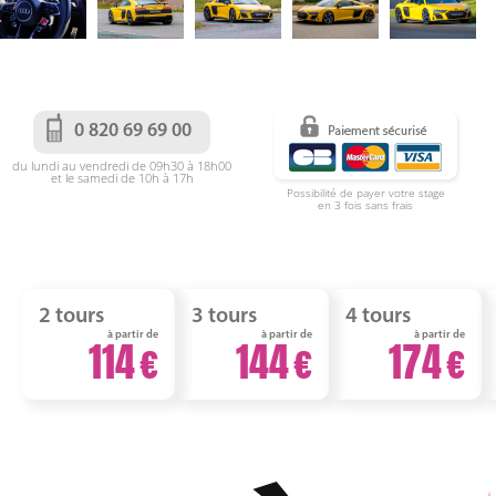
0 820 69 69 00
du lundi au vendredi de 09h30 à 18h00
et le samedi de 10h à 17h
Possibilité de payer votre stage
en 3 fois sans frais
2 tours
3 tours
4 tours
à partir de
à partir de
à partir de
114
144
174