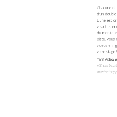
Chacune de 
d'un double
L'une est or
volant et e
du moniteur, 
piste. Vous 
videos en li
votre stage !
Tarif Vide
NB: Les baptê
matériel supp