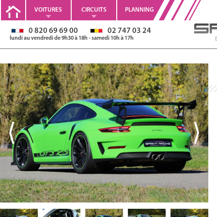
VOITURES
CIRCUITS
PLANNING
0 820 69 69 00
02 747 03 24
lundi au vendredi de 9h30 à 18h - samedi 10h à 17h