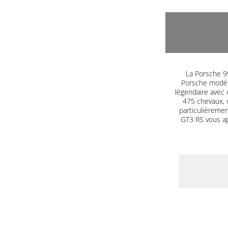
La Porsche 99
Porsche modèle
légendaire avec 
475 chevaux, 
particulièrement
GT3 RS vous a