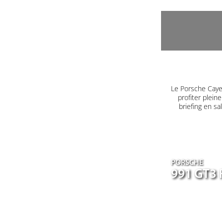
Le Porsche Caye
profiter plein
briefing en s
PORSCHE
991 GT3 