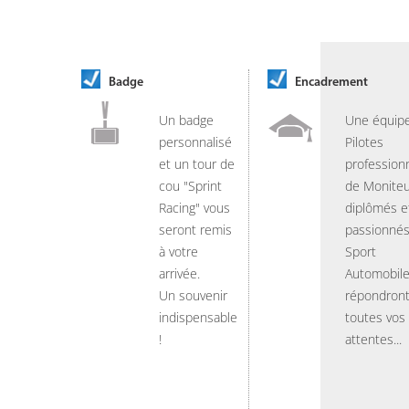
Badge
Encadrement
Un badge
Une équip
personnalisé
Pilotes
et un tour de
professionn
cou "Sprint
de Moniteu
Racing" vous
diplômés e
seront remis
passionnés
à votre
Sport
arrivée.
Automobil
Un souvenir
répondront
indispensable
toutes vos
!
attentes...