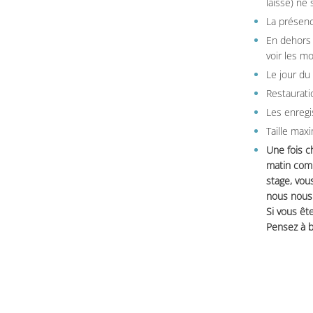
laisse) ne 
La présenc
En dehors 
voir les m
Le jour du
Restauratio
Les enregi
Taille max
Une fois c
matin comm
stage, vou
nous nous 
Si vous ête
Pensez à b