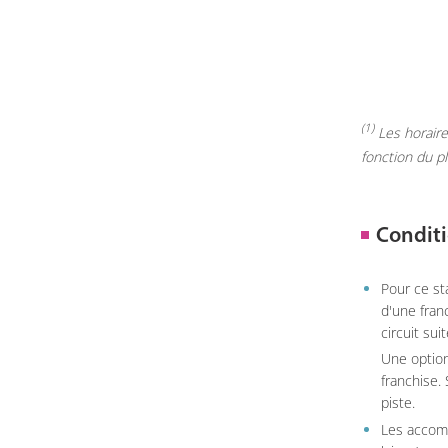
(1)
Les horaires
fonction du p
Conditi
Pour ce st
d'une fran
circuit sui
Une option
franchise.
piste.
Les accom