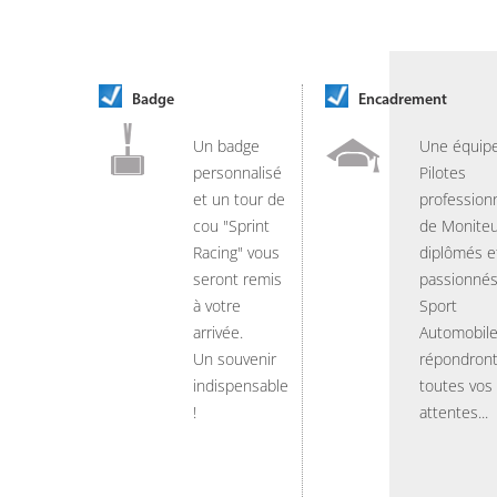
Badge
Encadrement
Un badge
Une équip
personnalisé
Pilotes
et un tour de
professionn
cou "Sprint
de Moniteu
Racing" vous
diplômés e
seront remis
passionnés
à votre
Sport
arrivée.
Automobil
Un souvenir
répondront
indispensable
toutes vos
!
attentes...