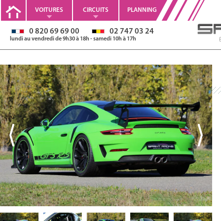
VOITURES
CIRCUITS
PLANNING
0 820 69 69 00
02 747 03 24
lundi au vendredi de 9h30 à 18h - samedi 10h à 17h