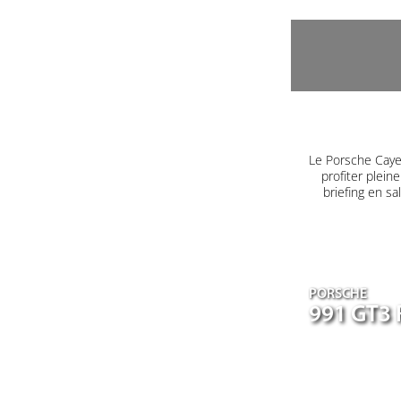
Le Porsche Caye
profiter plein
briefing en s
PORSCHE
991 GT3 