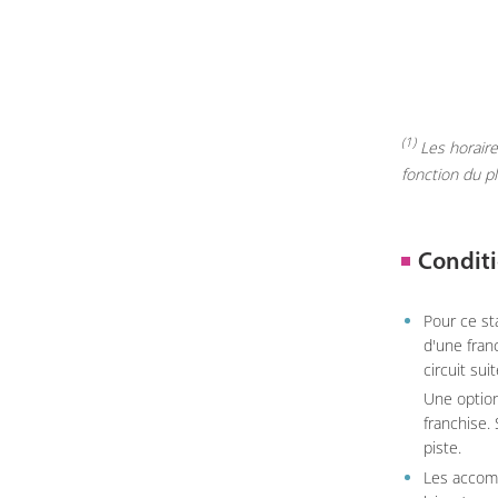
(1)
Les horaires
fonction du p
Conditi
Pour ce st
d'une fran
circuit sui
Une option
franchise.
piste.
Les accom