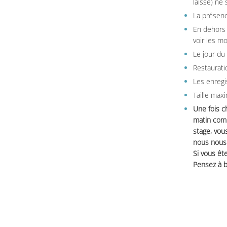
laisse) ne 
La présenc
En dehors 
voir les m
Le jour du
Restauratio
Les enregi
Taille max
Une fois c
matin comm
stage, vou
nous nous 
Si vous ête
Pensez à b