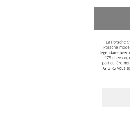
La Porsche 99
Porsche modèle
légendaire avec 
475 chevaux, 
particulièrement
GT3 RS vous a