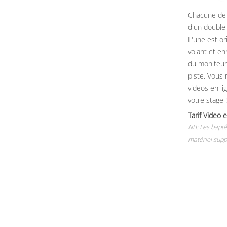
Chacune de 
d'un double
L'une est or
volant et e
du moniteur, 
piste. Vous 
videos en li
votre stage !
Tarif Vide
NB: Les baptê
matériel supp