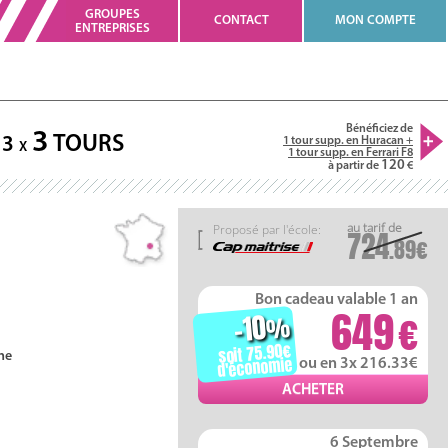
GROUPES
CONTACT
MON COMPTE
ENTREPRISES
Bénéficiez de
3
TOURS
3
1 tour supp. en Huracan +
X
1 tour supp. en Ferrari F8
120
à partir de
Proposé par l'école:
724
.89
Bon cadeau valable 1 an
649
-10
%
soit 75.90
ne
d'économie
ou en 3x 216.33
6 Septembre