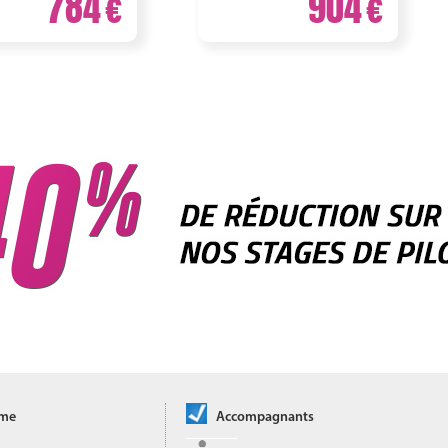
784
904
ôme
Accompagnants