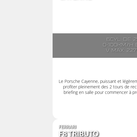
6cyl. de 
0-100km/h e
V max: 22
Le Porsche Cayenne, puissant et légère
profiter pleinement des 2 tours de rec
briefing en salle pour commencer à pre
FERRARI
F8 TRIBUTO