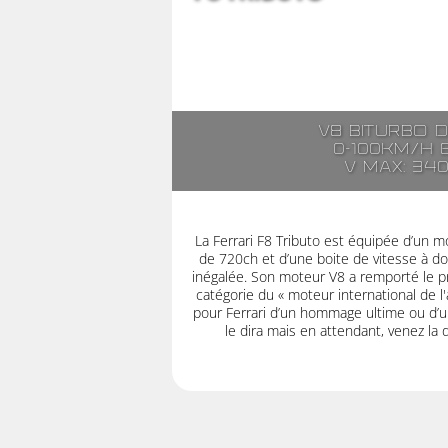
V8 biturbo 
0-100km/h 
V max: 34
La Ferrari F8 Tributo est équipée d’un 
de 720ch et d’une boite de vitesse à do
inégalée. Son moteur V8 a remporté le pr
catégorie du « moteur international de l'
pour Ferrari d’un hommage ultime ou d’un
le dira mais en attendant, venez la 