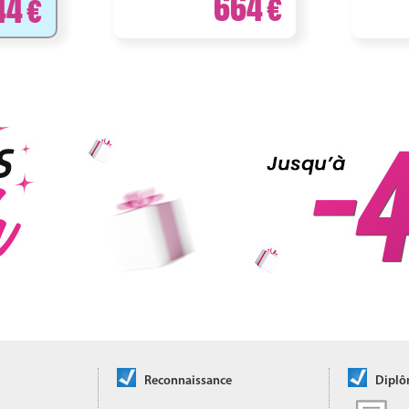
664
44
Reconnaissance
Dipl