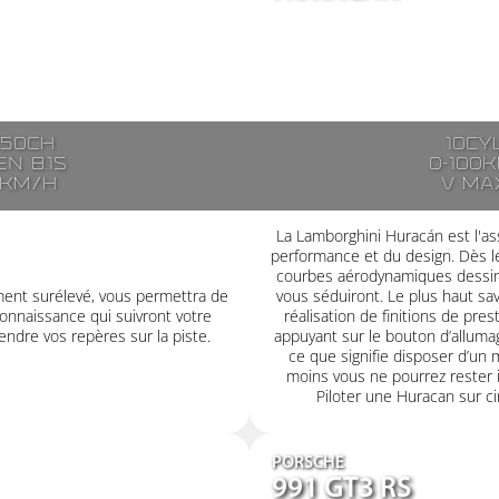
250ch
10cy
n 8.1s
0-100k
7km/h
V ma
La Lamborghini Huracán est l'ass
performance et du design. Dès le
courbes aérodynamiques dessiné
ment surélevé, vous permettra de
vous séduiront. Le plus haut savoi
onnaissance qui suivront votre
réalisation de finitions de pre
ndre vos repères sur la piste.
appuyant sur le bouton d’alluma
ce que signifie disposer d’un 
moins vous ne pourrez rester i
Piloter une Huracan sur cir
PORSCHE
991 GT3 RS