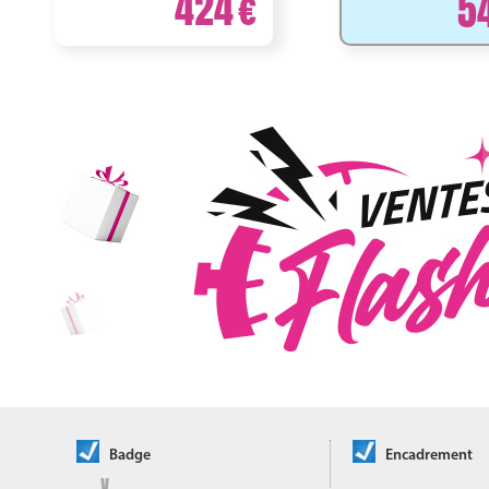
424
5
Badge
Encadrement