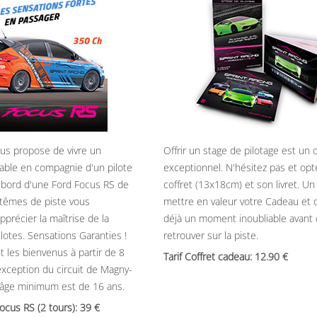
ous propose de vivre un
Offrir un stage de pilotage est un
able en compagnie d'un pilote
exceptionnel. N'hésitez pas et opt
 bord d'une Ford Focus RS de
coffret (13x18cm) et son livret. U
têmes de piste vous
mettre en valeur votre Cadeau et 
précier la maîtrise de la
déjà un moment inoubliable avant
ilotes. Sensations Garanties !
retrouver sur la piste.
t les bienvenus à partir de 8
Tarif Coffret cadeau: 12.90
’exception du circuit de Magny-
’âge minimum est de 16 ans.
Focus RS (2 tours): 39