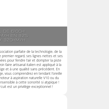
l. de 610ch
m/h en 3.2s
x: 320km/h
ociation parfaite de la technologie, de la
 premier regard, ses lignes nettes et ses
es pour fendre l’air et dompter la piste
r-faire artisanal italien est appliqué à la
stige et à une qualité sans précédent. En
ge, vous comprendrez en tendant l’oreille
moteur à aspiration naturelle V10 ou du
nsensible à cette sonorité si atypique !
cuit est un privilège exceptionnel !