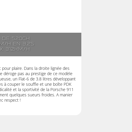
. de 520ch
m/h en 3,2s
x: 312km/h
pour plaire. Dans la droite lignée des
ne déroge pas au prestige de ce modèle
euse, un Flat-6 de 3.8 litres développant
 à couper le souffle et une boîte PDK
icalité et la sportivité de la Porsche 911
ent quelques sueurs froides. A manier
ec respect !