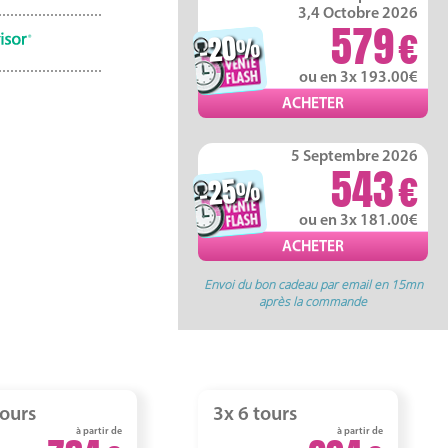
3,4 Octobre 2026
579
-20
%
ou en 3x 193.00
5 Septembre 2026
543
-25
%
ou en 3x 181.00
Envoi du bon cadeau par email en 15mn
après la commande
tours
3x 6 tours
à partir de
à partir de