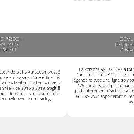
de 720ch
6cyl
en 2,9s
0-100k
0km/h
V ma
La Porsche 991 GT3 RS a tout 
moteur de 3.9l bi-turbocompressé
Porsche modèle 911, celle-ci 
uble embrayage d’une efficacité
légendaire avec une ligne somptu
ix de « Meilleur moteur » dans la
475 chevaux, des performances
année » de 2016 à 2019. S’agit-il
particulièrement réactive. La rad
e célébration, seul l’avenir nous
GT3 RS vous apporteront sûrem
découvrir avec Sprint Racing.
av