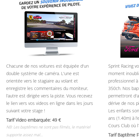
Chacune de nos voitures est équipée d'un
Sprint Racing v
double système de caméra. L'une est
moment inoubli
orientée vers le stagiaire au volant et
professionnel à
enregistre les commentaires du moniteur,
350ch. Nos bap
l’autre est dirigée vers la piste. Vous recevez
permettront d'ap
le lien vers vos videos en ligne dans les jours
dérive de nos p
suivant votre stage !
Les enfants son
ans (1.40m) à l
Tarif Video embarquée: 49
Cours Club où l
NB: Les baptêmes ne sont pas filmés, le matériel
Tarif Baptême 
supporte assez mal...