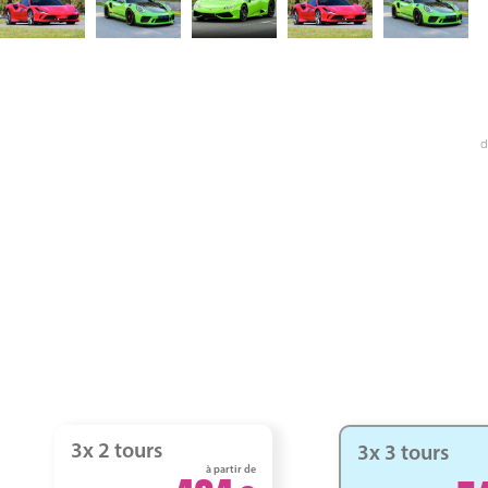
d
3x 2 tours
3x 3 tours
à partir de