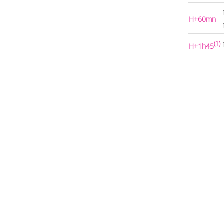
H+60mn
(1)
H+1h45