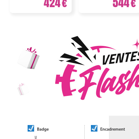
424
544
Badge
Encadrement