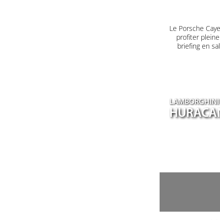
Le Porsche Caye
profiter plein
briefing en s
LAMBORGHINI
HURACA