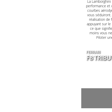
La Lamborghini H
performance et d
courbes aérodyn
vous séduiront. 
réalisation de 
appuyant sur le
ce que signifi
moins vous ne 
Piloter un
FERRARI
F8 TRIB