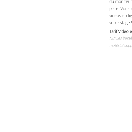
du moniteur, 
piste. Vous 
videos en li
votre stage !
Tarif Vide
NB: Les baptê
matériel supp