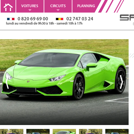
VOITURES
CIRCUITS
PLANNING
0 820 69 69 00
02 747 03 24
lundi au vendredi de 9h30 à 18h - samedi 10h à 17h