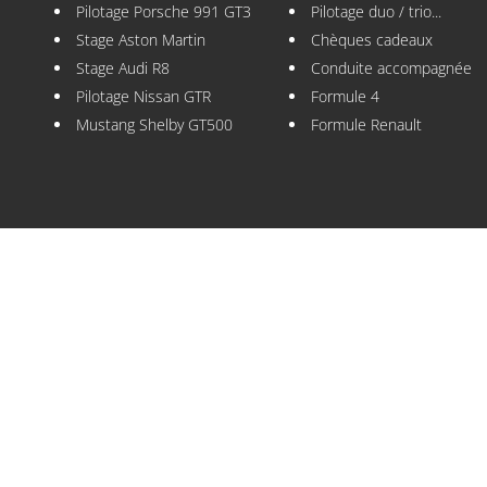
Pilotage Porsche 991 GT3
Pilotage duo / trio...
Stage Aston Martin
Chèques cadeaux
Stage Audi R8
Conduite accompagnée
Pilotage Nissan GTR
Formule 4
Mustang Shelby GT500
Formule Renault