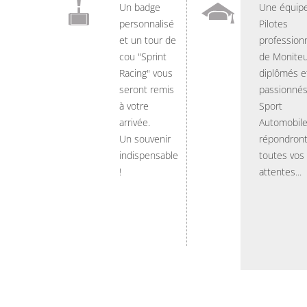
Un badge
Une équip
personnalisé
Pilotes
et un tour de
professionn
cou "Sprint
de Moniteu
Racing" vous
diplômés e
seront remis
passionnés
à votre
Sport
arrivée.
Automobil
Un souvenir
répondront
indispensable
toutes vos
!
attentes...