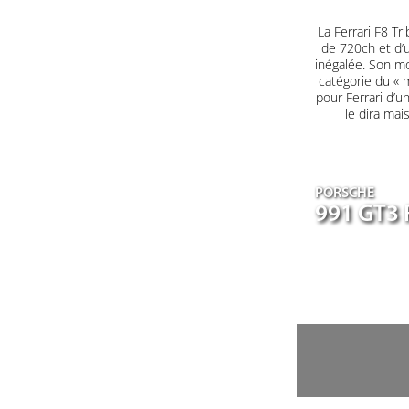
La Ferrari F8 T
de 720ch et d’u
inégalée. Son mo
catégorie du « m
pour Ferrari d’u
le dira mai
PORSCHE
991 GT3 