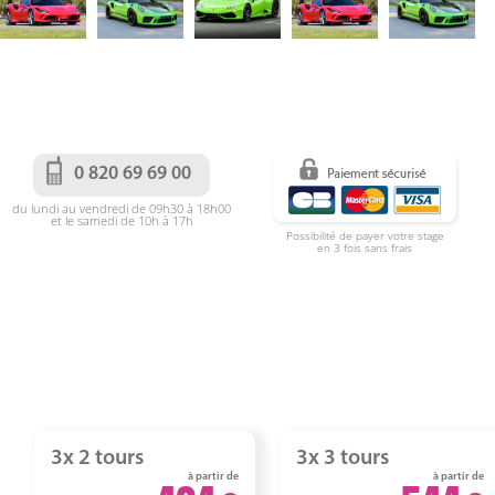
0 820 69 69 00
du lundi au vendredi de 09h30 à 18h00
et le samedi de 10h à 17h
Possibilité de payer votre stage
en 3 fois sans frais
3x 2 tours
3x 3 tours
à partir de
à partir de