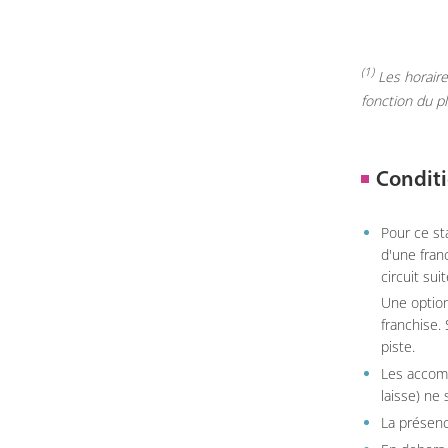
(1)
Les horaires
fonction du p
Conditi
Pour ce st
d'une fran
circuit sui
Une option
franchise.
piste.
Les accom
laisse) ne 
La présenc