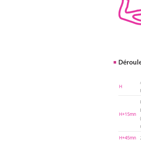
Déroul
H
H+15mn
H+45mn