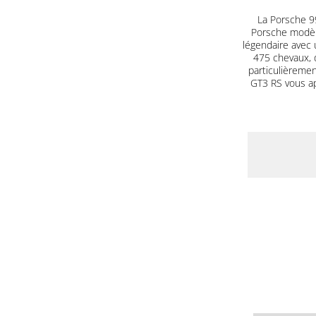
La Porsche 99
Porsche modèle
légendaire avec 
475 chevaux, 
particulièrement
GT3 RS vous a