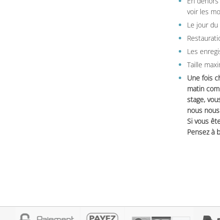
En dehors 
voir les m
Le jour du
Restauratio
Les enregi
Taille max
Une fois c
matin comm
stage, vou
nous nous 
Si vous ête
Pensez à b