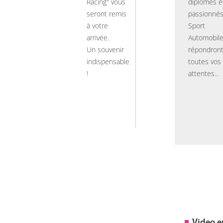
Racing" vous
diplômés e
seront remis
passionnés
à votre
Sport
arrivée.
Automobil
Un souvenir
répondront
indispensable
toutes vos
!
attentes...
Video 