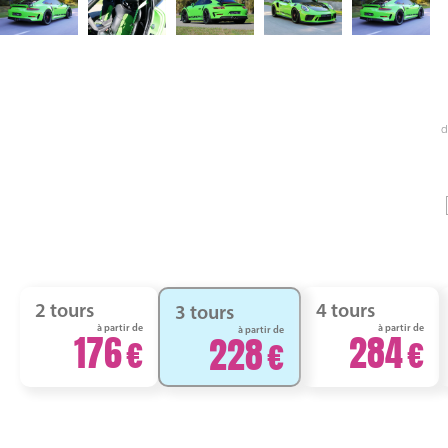
d
2 tours
4 tours
3 tours
à partir de
à partir de
à partir de
176
284
228