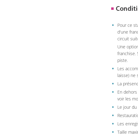
Conditi
Pour ce st
d'une fran
circuit sui
Une option
franchise.
piste.
Les accom
laisse) ne 
La présenc
En dehors 
voir les m
Le jour du
Restauratio
Les enregi
Taille max