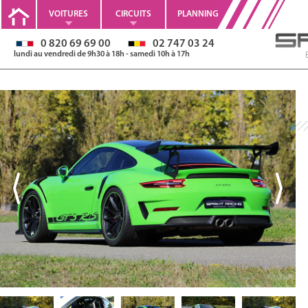
VOITURES
CIRCUITS
PLANNING
0 820 69 69 00
02 747 03 24
lundi au vendredi de 9h30 à 18h - samedi 10h à 17h