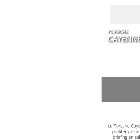
PORSCHE
CAYENN
Le Porsche Caye
profiter plein
briefing en s