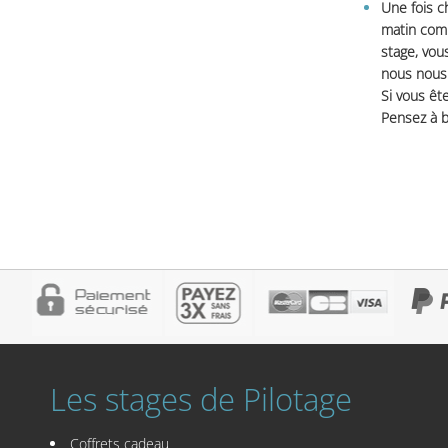
Une fois c
matin comm
stage, vou
nous nous 
Si vous ête
Pensez à b
Les stages de Pilotage
Coffrets cadeau