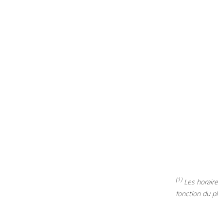
(1)
Les horaires
fonction du p