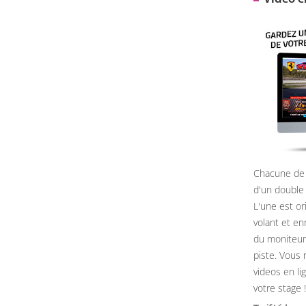
Chacune de 
d'un double
L'une est or
volant et e
du moniteur, 
piste. Vous 
videos en li
votre stage !