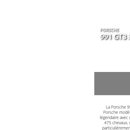
PORSCHE
991 GT3 
La Porsche 99
Porsche modèle
légendaire avec 
475 chevaux, 
particulièrement