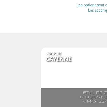
Les options sont d
Les accomp
PORSCHE
CAYENNE
6cyl. de 
0-100km/h e
V max: 22