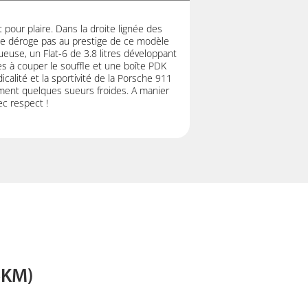
pour plaire. Dans la droite lignée des
ne déroge pas au prestige de ce modèle
euse, un Flat-6 de 3.8 litres développant
 à couper le souffle et une boîte PDK
icalité et la sportivité de la Porsche 911
ent quelques sueurs froides. A manier
ec respect !
6KM)