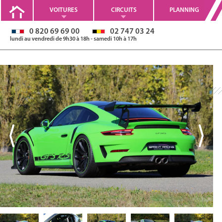
VOITURES
CIRCUITS
PLANNING
0 820 69 69 00
02 747 03 24
lundi au vendredi de 9h30 à 18h - samedi 10h à 17h