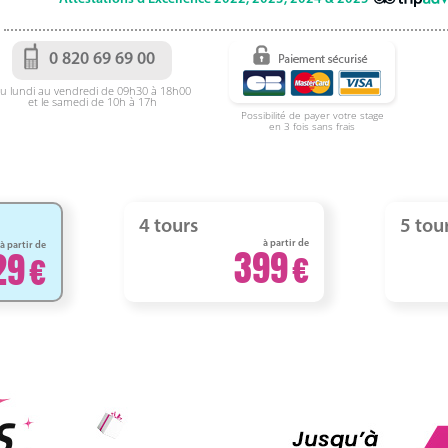
0 820 69 69 00
u lundi au vendredi de 09h30 à 18h00
et le samedi de 10h à 17h
Possibilité de payer votre stage
en 3 fois sans frais
4 tours
5 tou
à partir de
à partir de
399
29