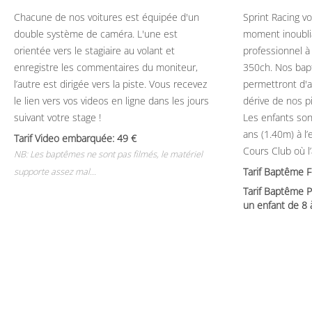
Chacune de nos voitures est équipée d'un
Sprint Racing v
double système de caméra. L'une est
moment inoubli
orientée vers le stagiaire au volant et
professionnel à
enregistre les commentaires du moniteur,
350ch. Nos bap
l’autre est dirigée vers la piste. Vous recevez
permettront d'ap
le lien vers vos videos en ligne dans les jours
dérive de nos p
suivant votre stage !
Les enfants son
ans (1.40m) à l
Tarif Video embarquée: 49
Cours Club où l
NB: Les baptêmes ne sont pas filmés, le matériel
Tarif Baptême 
supporte assez mal...
Tarif Baptême P
un enfant de 8