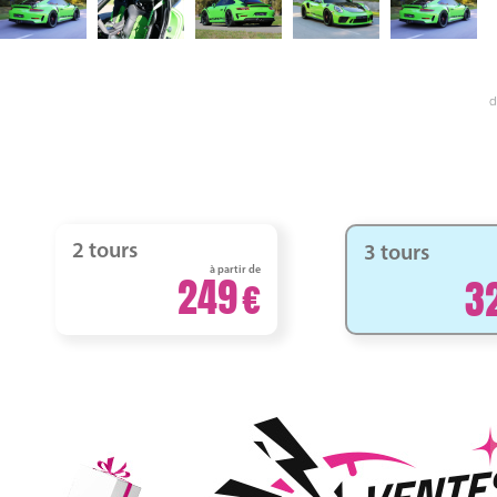
d
2 tours
3 tours
à partir de
249
3