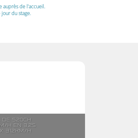
e auprès de l'accueil.
jour du stage.
. de 520ch
m/h en 3,2s
x: 312km/h