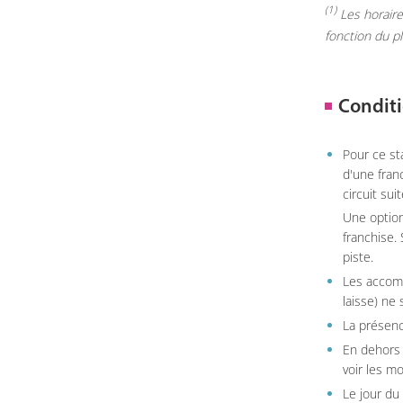
(1)
Les horaires
fonction du p
Conditi
Pour ce st
d'une fran
circuit sui
Une option
franchise.
piste.
Les accom
laisse) ne 
La présenc
En dehors 
voir les m
Le jour du