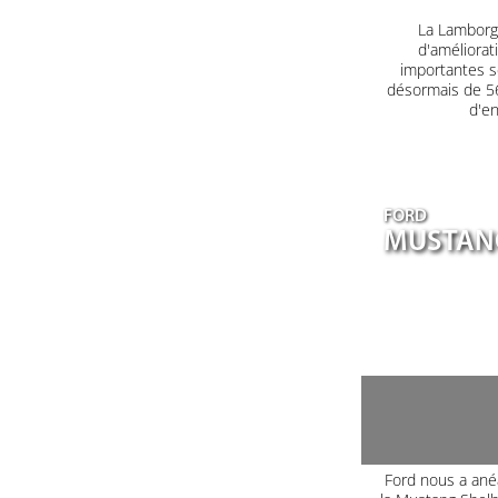
La Lamborgh
d'améliorat
importantes s
désormais de 560
d'en
FORD
MUSTANG
Ford nous a ané