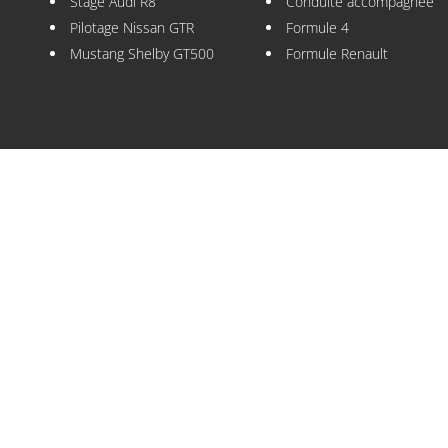
Stage Audi R8
Conduite accompagnée
Pilotage Nissan GTR
Formule 4
Mustang Shelby GT500
Formule Renault