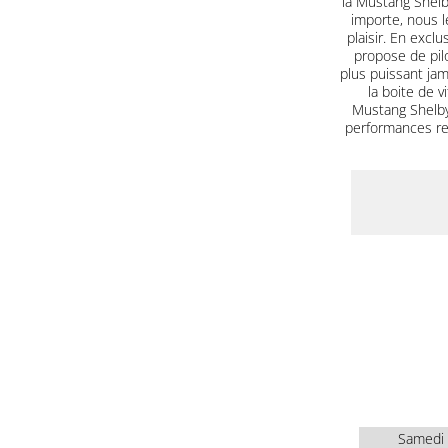
la Mustang Shel
importe, nous le
plaisir. En excl
propose de pilo
plus puissant jam
la boite de 
Mustang Shelby
performances red
Samedi