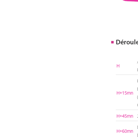
Déroul
H
H+15mn
H+45mn
H+60mn