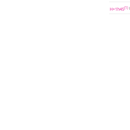
(1)
H+1h45