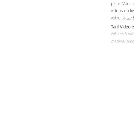
piste. Vous 
videos en li
votre stage !
Tarif Vide
NB: Les baptê
matériel supp