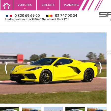
VOITURES
CIRCUITS
PLANNING
0 820 69 69 00
02 747 03 24
lundi au vendredi de 9h30 à 18h - samedi 10h à 17h