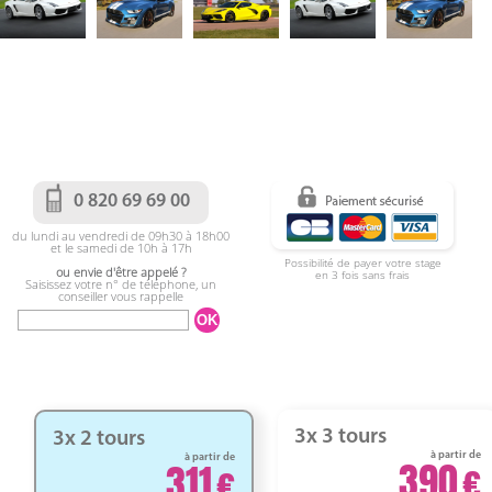
0 820 69 69 00
du lundi au vendredi de 09h30 à 18h00
et le samedi de 10h à 17h
Possibilité de payer votre stage
ou envie d'être appelé ?
en 3 fois sans frais
Saisissez votre n° de téléphone, un
conseiller vous rappelle
3x 3 tours
3x 2 tours
à partir de
à partir de
390
311