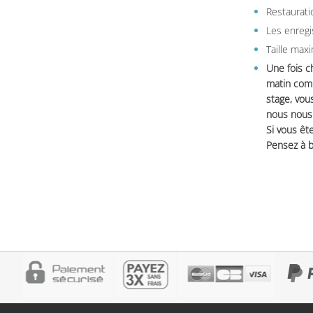
Restauratio
Les enregi
Taille max
Une fois c
matin comm
stage, vou
nous nous 
Si vous ête
Pensez à b