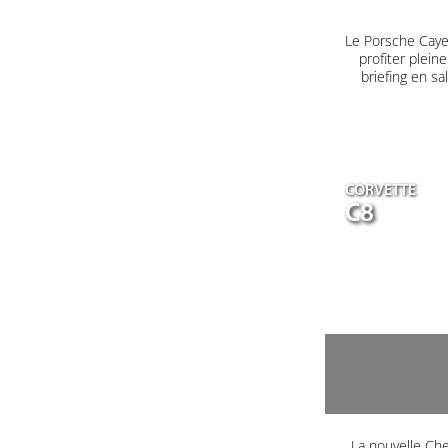
Le Porsche Caye
profiter plein
briefing en s
CORVETTE
C8
La nouvelle Che