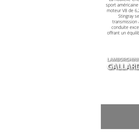
sport américaine
moteur V8 de 6,2
Stingray s
transmission 
conduite excep
offrant un équil
LAMBORGHINI
GALLARD