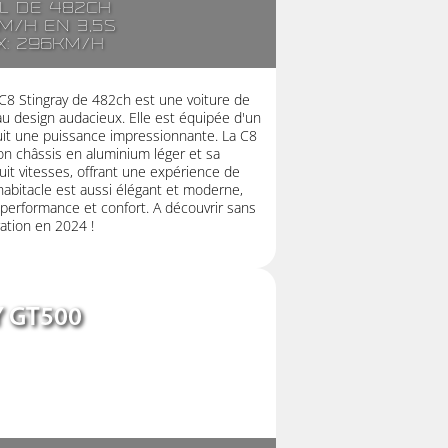
2l de 482ch
m/h en 3,5s
x: 296km/h
 C8 Stingray de 482ch est une voiture de
 design audacieux. Elle est équipée d'un
duit une puissance impressionnante. La C8
son châssis en aluminium léger et sa
it vitesses, offrant une expérience de
habitacle est aussi élégant et moderne,
e performance et confort. A découvrir sans
tion en 2024 !
 GT500