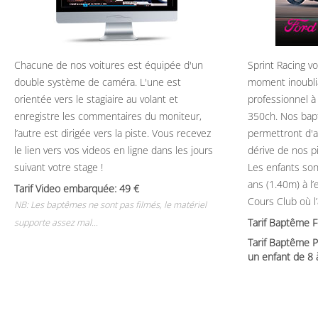
Chacune de nos voitures est équipée d'un
Sprint Racing v
double système de caméra. L'une est
moment inoubli
orientée vers le stagiaire au volant et
professionnel à
enregistre les commentaires du moniteur,
350ch. Nos bap
l’autre est dirigée vers la piste. Vous recevez
permettront d'ap
le lien vers vos videos en ligne dans les jours
dérive de nos p
suivant votre stage !
Les enfants son
ans (1.40m) à l
Tarif Video embarquée: 49
Cours Club où l
NB: Les baptêmes ne sont pas filmés, le matériel
Tarif Baptême 
supporte assez mal...
Tarif Baptême P
un enfant de 8