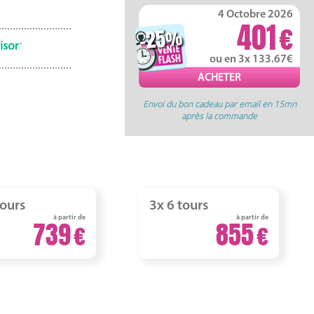
4 Octobre 2026
401
-25
%
ou en 3x 133.67
Envoi du bon cadeau par email en 15mn
après la commande
tours
3x 6 tours
à partir de
à partir de
739
855