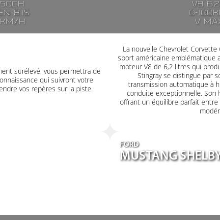
250ch
V8 6.
n 8.1s
0-100k
7km/h
V ma
La nouvelle Chevrolet Corvette
sport américaine emblématique au
moteur V8 de 6,2 litres qui pro
ment surélevé, vous permettra de
Stingray se distingue par 
onnaissance qui suivront votre
transmission automatique à hu
ndre vos repères sur la piste.
conduite exceptionnelle. Son 
offrant un équilibre parfait entr
modéra
FORD
MUSTANG SHELBY