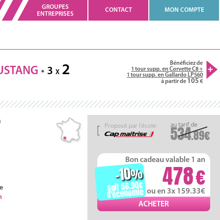
GROUPES
CONTACT
MON COMPTE
ENTREPRISES
Bénéficiez de
2
USTANG
3
1 tour supp. en Corvette C8 +
X
1 tour supp. en Gallardo LP560
105
à partir de
)
Proposé par l'école:
534
.89
Bon cadeau valable 1 an
478
-10
%
soit 56.90
e
d'économie
ou en 3x 159.33
h