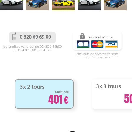
0 820 69 69 00
du lundi au vendredi de 09h30 à 18h00
et le samedi de 10h à 17h
Possibilité de payer votre stage
en 3 fois sans frais
3x 3 tours
3x 2 tours
à partir de
5
401