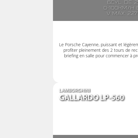
6cyl. de 
0-100km/h e
V max: 22
Le Porsche Cayenne, puissant et légère
profiter pleinement des 2 tours de rec
briefing en salle pour commencer à pre
LAMBORGHINI
GALLARDO LP-560