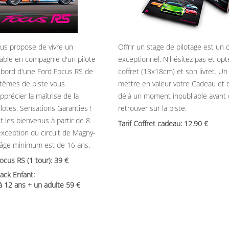
ous propose de vivre un
Offrir un stage de pilotage est un
able en compagnie d'un pilote
exceptionnel. N'hésitez pas et opt
 bord d'une Ford Focus RS de
coffret (13x18cm) et son livret. U
têmes de piste vous
mettre en valeur votre Cadeau et 
précier la maîtrise de la
déjà un moment inoubliable avant
ilotes. Sensations Garanties !
retrouver sur la piste.
t les bienvenus à partir de 8
Tarif Coffret cadeau: 12.90
’exception du circuit de Magny-
’âge minimum est de 16 ans.
Focus RS (1 tour): 39
ack Enfant:
 à 12 ans + un adulte 59