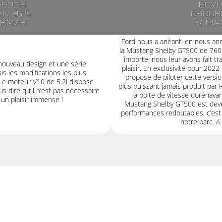
560ch
8cyl
n 3,7s
0-100k
5km/h
V ma
Ford nous a anéanti en nous ann
la Mustang Shelby GT500 de 760c
importe, nous leur avons fait tr
nouveau design et une série
plaisir. En exclusivité pour 2022
s les modifications les plus
propose de piloter cette versio
 Le moteur V10 de 5.2l dispose
plus puissant jamais produit par F
s dire qu’il n’est pas nécessaire
la boite de vitesse dorénava
r un plaisir immense !
Mustang Shelby GT500 est deven
performances redoutables, c’est 
notre parc. 