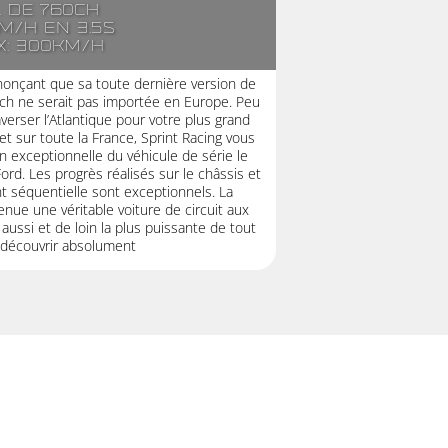
. de 760ch
m/h en 3.5s
x: 300km/h
onçant que sa toute dernière version de
h ne serait pas importée en Europe. Peu
averser l’Atlantique pour votre plus grand
 et sur toute la France, Sprint Racing vous
n exceptionnelle du véhicule de série le
ord. Les progrès réalisés sur le châssis et
nt séquentielle sont exceptionnels. La
ue une véritable voiture de circuit aux
aussi et de loin la plus puissante de tout
A découvrir absolument