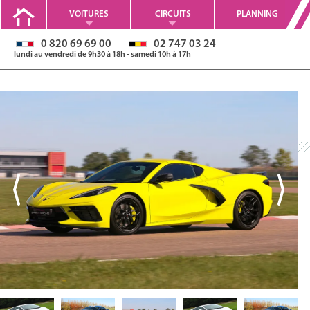
VOITURES
CIRCUITS
PLANNING
0 820 69 69 00
02 747 03 24
lundi au vendredi de 9h30 à 18h - samedi 10h à 17h