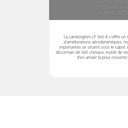
10cyl. de 
0-100km/h e
V max: 32
La Lamborghini LP 560-4 s'offre un 
d'améliorations aérodynamiques, mai
importantes se situent sous le capot.
désormais de 560 chevaux, inutile de vou
d'en arriver là pour ressenti