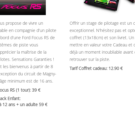
ous propose de vivre un
Offrir un stage de pilotage est un
able en compagnie d'un pilote
exceptionnel. N'hésitez pas et opt
 bord d'une Ford Focus RS de
coffret (13x18cm) et son livret. U
têmes de piste vous
mettre en valeur votre Cadeau et 
précier la maîtrise de la
déjà un moment inoubliable avant
ilotes. Sensations Garanties !
retrouver sur la piste.
t les bienvenus à partir de 8
Tarif Coffret cadeau: 12.90
’exception du circuit de Magny-
’âge minimum est de 16 ans.
Focus RS (1 tour): 39
ack Enfant:
 à 12 ans + un adulte 59