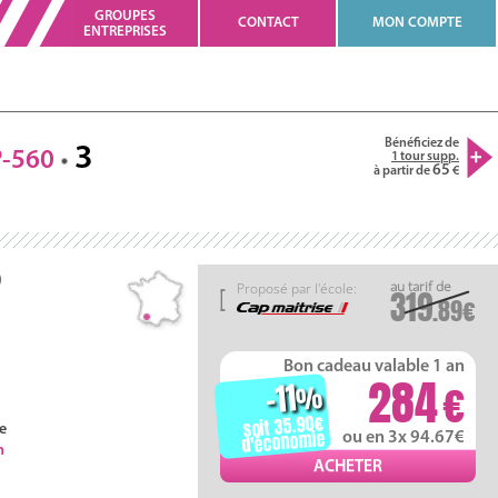
GROUPES
CONTACT
MON COMPTE
ENTREPRISES
Bénéficiez de
3
-560
1 tour supp.
65
à partir de
)
Proposé par l'école:
319
.89
Bon cadeau valable 1 an
284
-11
%
soit 35.90
e
d'économie
ou en 3x 94.67
h