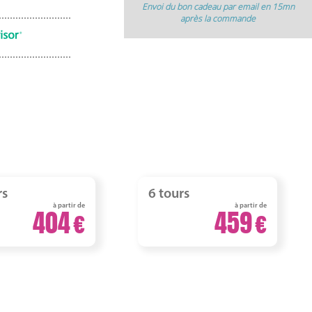
Envoi du bon cadeau par email en 15mn
après la commande
rs
6 tours
à partir de
à partir de
404
459