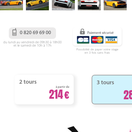
0 820 69 69 00
du lundi au vendredi de 09h30 à 18h00
et le samedi de 10h à 17h
Possibilité de payer votre stage
en 3 fois sans frais
2 tours
3 tours
à partir de
214
2