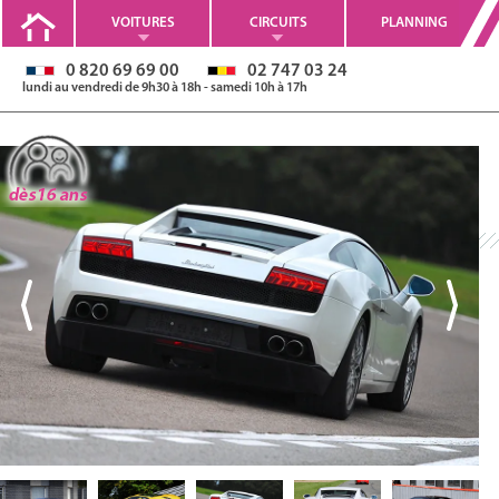
VOITURES
CIRCUITS
PLANNING
0 820 69 69 00
02 747 03 24
lundi au vendredi de 9h30 à 18h - samedi 10h à 17h