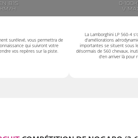
n 8.1s
0-100
7km/h
V ma
La Lamborghini LP 560-4 s'
ment surélevé, vous permettra de
d'améliorations aérodynamiq
onnaissance qui suivront votre
importantes se situent sous l
ndre vos repères sur la piste.
désormais de 560 chevaux, inutil
d'en arriver là pour 