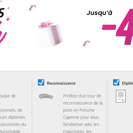
Reconnaissance
Dipl
quipe de
Profitez d'un tour de
s
reconnaissance de la
sionnels, de
piste en Porsche
eurs diplômés
Cayenne pour vous
 passionnés du
familiariser avec les
 Automobile
trajectoires, les