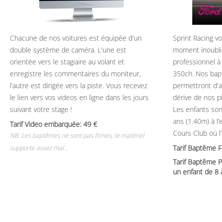
Chacune de nos voitures est équipée d'un
Sprint Racing v
double système de caméra. L'une est
moment inoubli
orientée vers le stagiaire au volant et
professionnel à
enregistre les commentaires du moniteur,
350ch. Nos bap
l’autre est dirigée vers la piste. Vous recevez
permettront d'ap
le lien vers vos videos en ligne dans les jours
dérive de nos p
suivant votre stage !
Les enfants son
ans (1.40m) à l
Tarif Video embarquée: 49
Cours Club où l
NB: Les baptêmes ne sont pas filmés, le matériel
Tarif Baptême 
supporte assez mal...
Tarif Baptême P
un enfant de 8