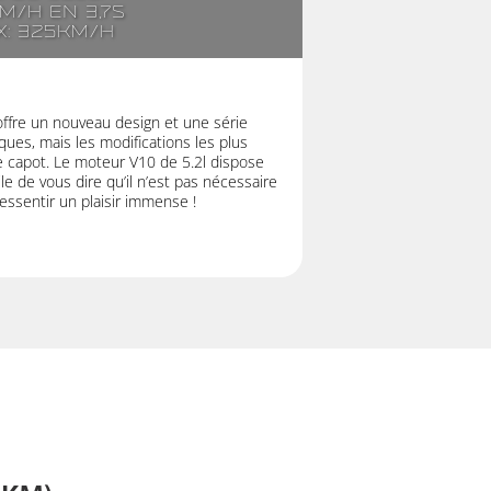
km/h en 3,7s
x: 325km/h
offre un nouveau design et une série
ues, mais les modifications les plus
e capot. Le moteur V10 de 5.2l dispose
e de vous dire qu’il n’est pas nécessaire
ressentir un plaisir immense !