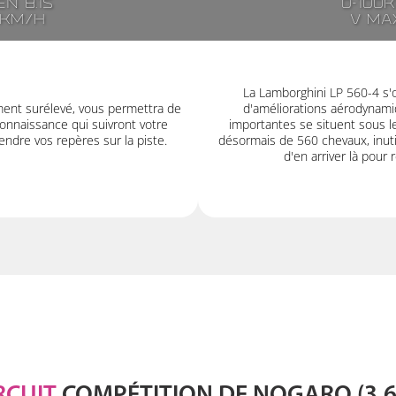
n 8.1s
0-100
7km/h
V ma
La Lamborghini LP 560-4 s'
ment surélevé, vous permettra de
d'améliorations aérodynamiq
onnaissance qui suivront votre
importantes se situent sous l
ndre vos repères sur la piste.
désormais de 560 chevaux, inutil
d'en arriver là pour 