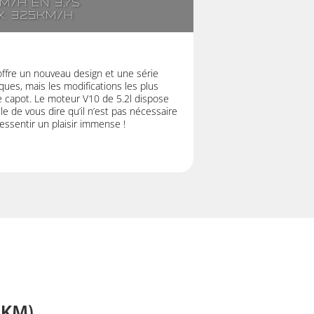
km/h en 3,7s
x: 325km/h
offre un nouveau design et une série
ues, mais les modifications les plus
e capot. Le moteur V10 de 5.2l dispose
e de vous dire qu’il n’est pas nécessaire
ressentir un plaisir immense !