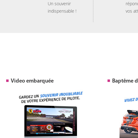
Un souvenir
répon
indispensable !
vos at
Video embarquée
Baptême de