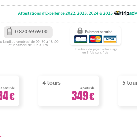
Attestations d'Excellence 2022, 2023, 2024 & 2025
0 820 69 69 00
u lundi au vendredi de 09h30 à 18h00
et le samedi de 10h à 17h
Possibilité de payer votre stage
en 3 fois sans frais
4 tours
5 tou
à partir de
à partir de
84
349