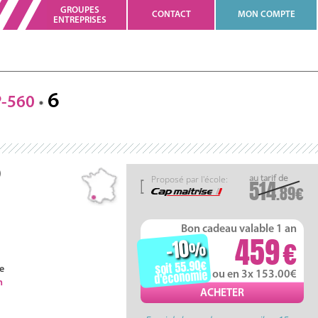
GROUPES
CONTACT
MON COMPTE
ENTREPRISES
6
-560
)
Proposé par l'école:
514
.89
Bon cadeau valable 1 an
459
-10
%
soit 55.90
e
d'économie
ou en 3x 153.00
h