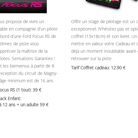
ous propose de vivre un
Offrir un stage de pilotage est un
able en compagnie d'un pilote
exceptionnel. N'hésitez pas et opt
 bord d'une Ford Focus RS de
coffret (13x18cm) et son livret. U
têmes de piste vous
mettre en valeur votre Cadeau et 
précier la maîtrise de la
déjà un moment inoubliable avant
ilotes. Sensations Garanties !
retrouver sur la piste.
t les bienvenus à partir de 8
Tarif Coffret cadeau: 12.90
’exception du circuit de Magny-
’âge minimum est de 16 ans.
Focus RS (1 tour): 39
ack Enfant:
 à 12 ans + un adulte 59