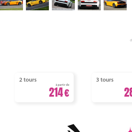
d
2 tours
3 tours
à partir de
214
2