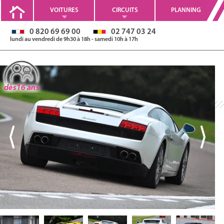
VOITURES
CIRCUITS
PLANNING
0 820 69 69 00
02 747 03 24
lundi au vendredi de 9h30 à 18h - samedi 10h à 17h