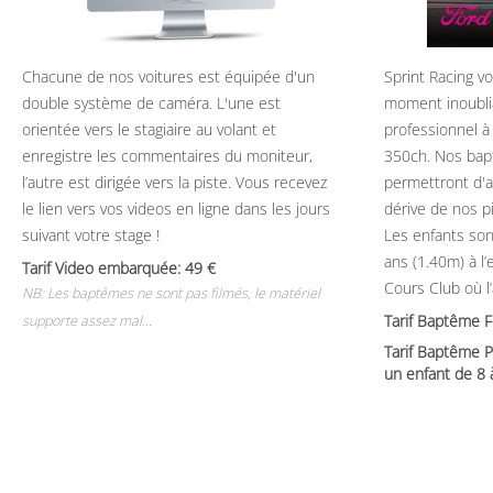
Chacune de nos voitures est équipée d'un
Sprint Racing v
double système de caméra. L'une est
moment inoubli
orientée vers le stagiaire au volant et
professionnel à
enregistre les commentaires du moniteur,
350ch. Nos bap
l’autre est dirigée vers la piste. Vous recevez
permettront d'ap
le lien vers vos videos en ligne dans les jours
dérive de nos p
suivant votre stage !
Les enfants son
ans (1.40m) à l
Tarif Video embarquée: 49
Cours Club où l
NB: Les baptêmes ne sont pas filmés, le matériel
Tarif Baptême 
supporte assez mal...
Tarif Baptême P
un enfant de 8