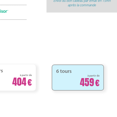
Envoi du bon cadeau par email en 15mn
après la commande
rs
6 tours
à partir de
à partir de
404
459