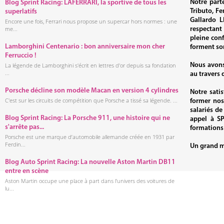
Notre part
Blog Sprint Racing: LAFERRARI, la sportive de tous les
Tributo, F
superlatifs
Gallardo 
Encore une fois, Ferrari nous propose un supercar hors normes : une
me...
respectant
pleine conf
Lamborghini Centenario : bon anniversaire mon cher
forment so
Ferruccio !
La légende de Lamborghini s'écrit en lettres d'or depuis sa fondation
Nous avons 
...
au travers 
Porsche décline son modèle Macan en version 4 cylindres
Notre satis
C'est sur les circuits de compétition que Porsche a tissé sa légende. ...
former nos
salariés d
Blog Sprint Racing: La Porsche 911, une histoire qui ne
appel à SP
s'arrête pas...
formations
Porsche est une marque d’automobile allemande créée en 1931 par
Ferdin...
Un grand me
Blog Auto Sprint Racing: La nouvelle Aston Martin DB11
entre en scène
Aston Martin occupe une place à part dans l'univers des voitures de
lu...