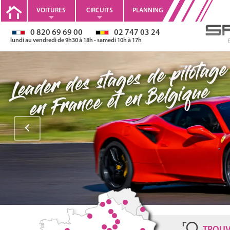
VOITURES
CIRCUITS
PLANNING
0 820 69 69 00
02 747 03 24
lundi au vendredi de 9h30 à 18h - samedi 10h à 17h