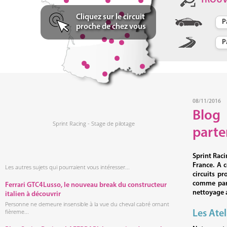
TROU
Cliquez sur le circuit
proche de chez vous
08/11/2016
Blog 
Sprint Racing - Stage de pilotage
parte
Sprint Rac
France. A 
Les autres sujets qui pourraient vous intéresser...
circuits pr
comme part
Ferrari GTC4Lusso, le nouveau break du constructeur
nettoyage a
italien à découvrir
Personne ne demeure insensible à la vue du cheval cabré ornant
fièreme...
Les Atel