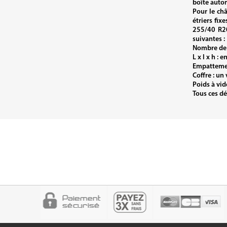
boîte auto
Pour le châ
étriers fix
255/40 R20
suivantes :
Nombre de 
L x l x h : 
Empattemen
Coffre : un
Poids à vi
Tous ces dé