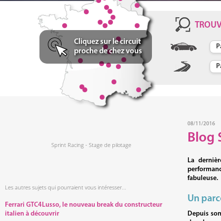
TROU
Cliquez sur le circuit
proche de chez vous
08/11/2016
Blog 
Sprint Racing - Stage de pilotage
La derniè
performanc
fabuleuse.
Les autres sujets qui pourraient vous intéresser...
Un parc
Ferrari GTC4Lusso, le nouveau break du constructeur
Depuis son 
italien à découvrir