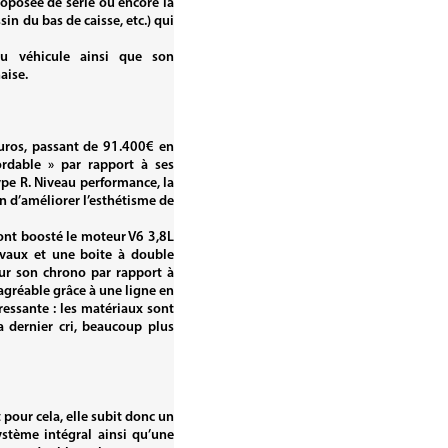
oposée de série ou encore la
in du bas de caisse, etc.) qui
du véhicule ainsi que son
aise.
euros, passant de 91.400€ en
rdable » par rapport à ses
pe R. Niveau performance, la
in d’améliorer l’esthétisme de
 ont boosté le moteur V6 3,8L
vaux et une boite à double
ur son chrono par rapport à
agréable grâce à une ligne en
éressante : les matériaux sont
a dernier cri, beaucoup plus
 pour cela, elle subit donc un
stème intégral ainsi qu’une