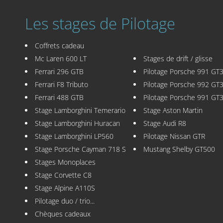
Les stages de Pilotage
Coffrets cadeau
Mc Laren 600 LT
Stages de drift / glisse
Ferrari 296 GTB
Pilotage Porsche 991 GT
Ferrari F8 Tributo
Pilotage Porsche 992 GT
Ferrari 488 GTB
Pilotage Porsche 991 GT
Stage Lamborghini Temerario
Stage Aston Martin
Stage Lamborghini Huracan
Stage Audi R8
Stage Lamborghini LP560
Pilotage Nissan GTR
Stage Porsche Cayman 718 S
Mustang Shelby GT500
Stages Monoplaces
Stage Corvette C8
Stage Alpine A110S
Pilotage duo / trio...
Chèques cadeaux