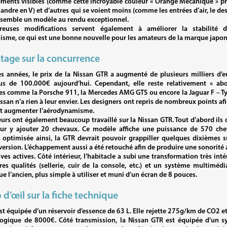
ments visibles (comme cette incroyable couleur « Orange Mécanique » pr
andre en V) et d’autres qui se voient moins (comme les entrées d’air, le dess
ensemble un modèle au rendu exceptionnel.
euses modifications servent également à améliorer la stabilité 
sme, ce qui est une bonne nouvelle pour les amateurs de la marque japon
tage sur la concurrence
s années, le prix de la Nissan GTR a augmenté de plusieurs milliers d’
s de 100.000€ aujourd’hui. Cependant, elle reste relativement « abo
es comme la Porsche 911, la Mercedes AMG GTS ou encore la Jaguar F – Ty
ssan n’a rien à leur envier. Les designers ont repris de nombreux points af
 et augmenter l’aérodynamisme.
urs ont également beaucoup travaillé sur la Nissan GTR. Tout d’abord ils
ur y ajouter 20 chevaux. Ce modèle affiche une puissance de 570 che
optimisée ainsi, la GTR devrait pouvoir grappiller quelques dixièmes s
version. L’échappement aussi a été retouché afin de produire une sonorité 
lves actives. Côté intérieur, l’habitacle a subi une transformation très int
res qualités (sellerie, cuir de la console, etc.) et un système multimédi
 l’ancien, plus simple à utiliser et muni d’un écran de 8 pouces.
d’œil sur la fiche technique
st équipée d’un réservoir d’essence de 63 L. Elle rejette 275g/km de CO2 et
ogique de 8000€. Côté transmission, la Nissan GTR est équipée d’un sy