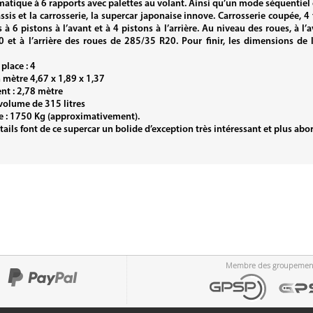
matique à 6 rapports avec palettes au volant. Ainsi qu’un mode séquentie
ssis et la carrosserie, la supercar japonaise innove. Carrosserie coupée, 4 
es à 6 pistons à l’avant et à 4 pistons à l’arrière. Au niveau des roues, à 
 et à l’arrière des roues de 285/35 R20. Pour finir, les dimensions de
place : 4
en mètre 4,67 x 1,89 x 1,37
t : 2,78 mètre
 volume de 315 litres
de : 1750 Kg (approximativement).
tails font de ce supercar un bolide d’exception très intéressant et plus ab
Membre des groupemen