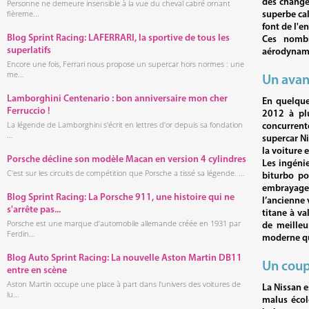
des change
Personne ne demeure insensible à la vue du cheval cabré ornant
fièreme...
superbe cal
font de l'
Blog Sprint Racing: LAFERRARI, la sportive de tous les
Ces nombr
superlatifs
aérodynami
Encore une fois, Ferrari nous propose un supercar hors normes : une
me...
Un avan
Lamborghini Centenario : bon anniversaire mon cher
En quelque
Ferruccio !
2012 à plu
La légende de Lamborghini s'écrit en lettres d'or depuis sa fondation
concurrent
...
supercar Ni
la voiture
Porsche décline son modèle Macan en version 4 cylindres
Les ingénie
C'est sur les circuits de compétition que Porsche a tissé sa légende. ...
biturbo po
embrayage 
Blog Sprint Racing: La Porsche 911, une histoire qui ne
l’ancienne 
s'arrête pas...
titane à va
Porsche est une marque d’automobile allemande créée en 1931 par
de meilleu
Ferdin...
moderne que
Blog Auto Sprint Racing: La nouvelle Aston Martin DB11
Un coup 
entre en scène
Aston Martin occupe une place à part dans l'univers des voitures de
La Nissan e
lu...
malus écol