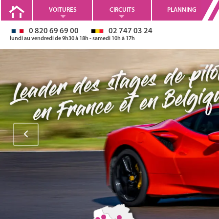
VOITURES
CIRCUITS
PLANNING
0 820 69 69 00
02 747 03 24
lundi au vendredi de 9h30 à 18h - samedi 10h à 17h